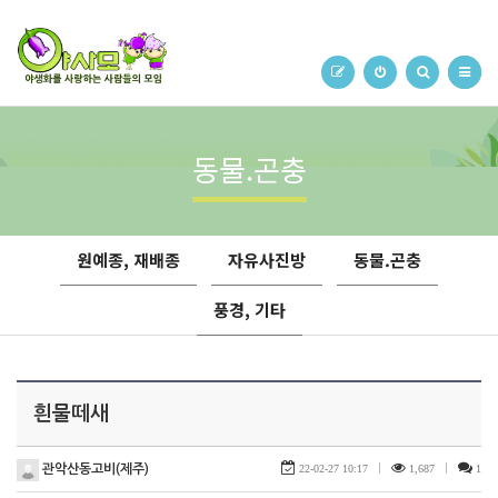
동물.곤충
원예종, 재배종
자유사진방
동물.곤충
풍경, 기타
흰물떼새
관악산동고비(제주)
22-02-27 10:17
|
1,687
|
1