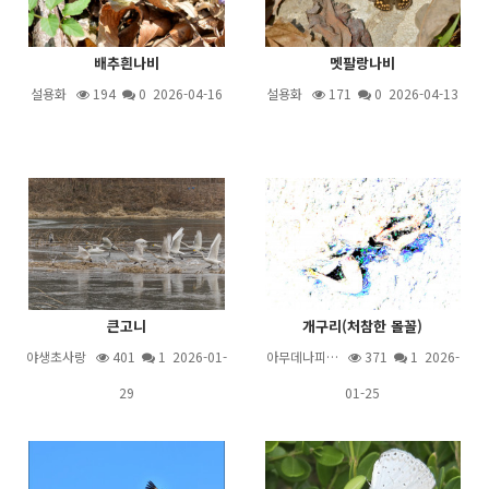
배추흰나비
멧팔랑나비
설용화
194
0 2026-04-16
설용화
171
0 2026-04-13
큰고니
개구리(처참한 몰꼴)
야생초사랑
401
1
2026-01-
아무데나피…
371
1
2026-
29
01-25