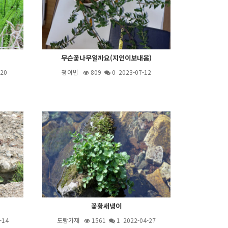
무슨꽃나무일까요(지인이보내옴)
-20
괭이밥
809
0 2023-07-12
꽃황새냉이
-14
도랑가재
1561
1
2022-04-27