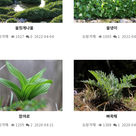
물칭개나물
물냉이
랑가재
1027
0 2022-04-04
도랑가재
1005
1
2022-04
참여로
뻐꾹채
랑가재
1259
2
2020-04-21
도랑가재
1388
1
2020-04