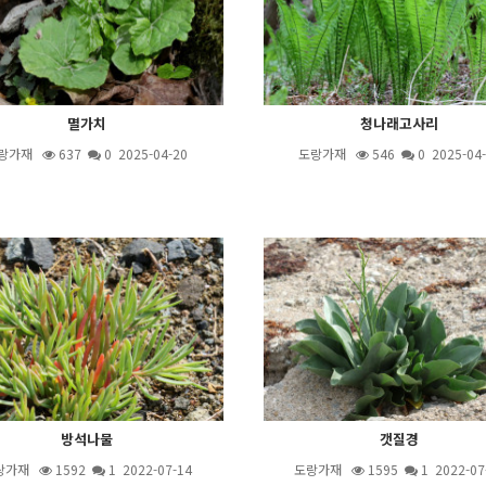
멸가치
청나래고사리
랑가재
637
0 2025-04-20
도랑가재
546
0 2025-04
방석나물
갯질경
랑가재
1592
1
2022-07-14
도랑가재
1595
1
2022-07