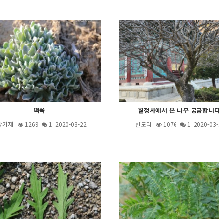
떡쑥
월정사에서 본 나무 궁금합니다
랑가재
1269
1
2020-03-22
빈도리
1076
1
2020-03-