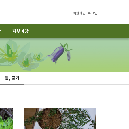
회원가입
로그인
당
지부마당
잎, 줄기