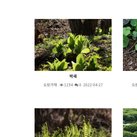
박새
도랑가재
1194
0 2022-04-27
도