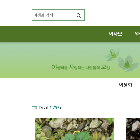
야사모
열
야생화
Total
1,787
건