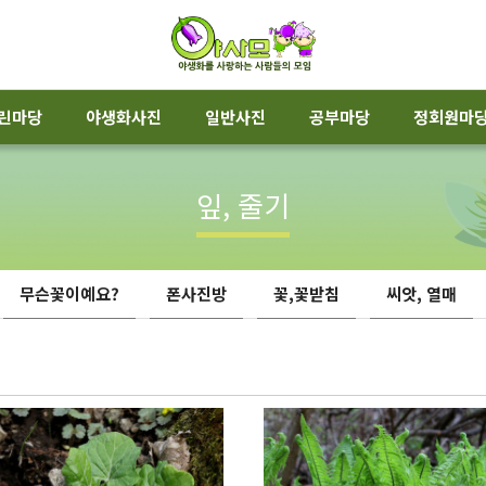
린마당
야생화사진
일반사진
공부마당
정회원마
잎, 줄기
무슨꽃이예요?
폰사진방
꽃,꽃받침
씨앗, 열매