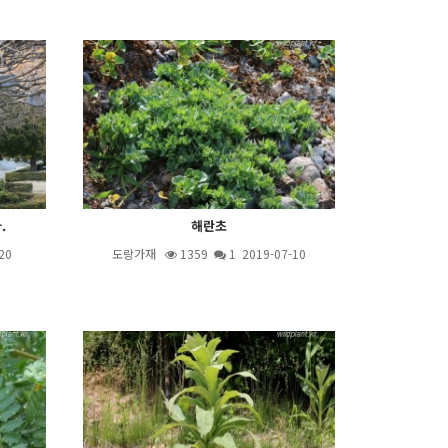
.
해란초
20
도랑가재
1359
1
2019-07-10