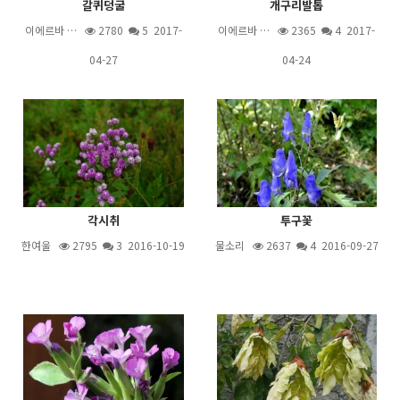
갈퀴덩굴
개구리발톱
이에르바 …
2780
5
2017-
이에르바 …
2365
4
2017-
04-27
04-24
각시취
투구꽃
한여울
2795
3
2016-10-19
물소리
2637
4
2016-09-27