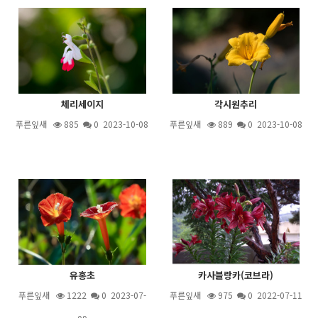
체리세이지
각시원추리
푸른잎새
885
0 2023-10-08
푸른잎새
889
0 2023-10-08
유홍초
카사블랑카(코브라)
푸른잎새
1222
0 2023-07-
푸른잎새
975
0 2022-07-11