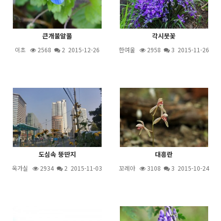
큰개불알풀
각시붓꽃
이초
2568
2
2015-12-26
한여울
2958
3
2015-11-26
도심속 뚱딴지
대흥란
옥가실
2934
2
2015-11-03
꼬레아
3108
3
2015-10-24