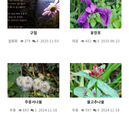
구절
꽃창포
설용화
275
0 2025-11-03
라온
432
0 2025-06-23
주홍서나물
물고추나물
부용
693
1
2024-11-18
부용
597
0 2024-11-18