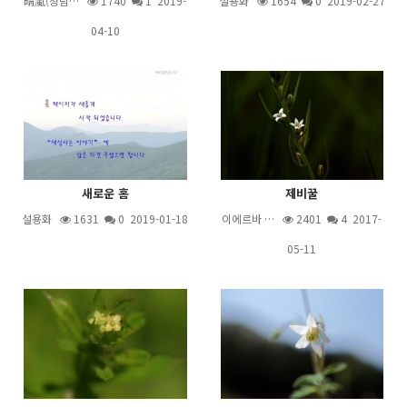
晴嵐(청람…
1740
1
2019-
설용화
1654
0 2019-02-27
04-10
새로운 홈
제비꿀
설용화
1631
0 2019-01-18
이에르바 …
2401
4
2017-
05-11