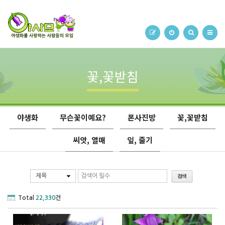
꽃,꽃받침
야생화
무슨꽃이예요?
폰사진방
꽃,꽃받침
씨앗, 열매
잎, 줄기
제목
Total
22,330
건