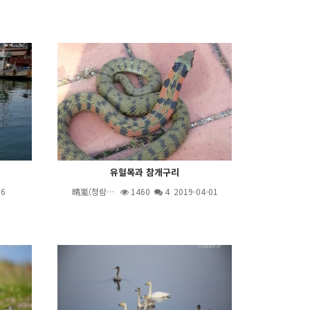
유혈목과 참개구리
06
晴嵐(청람…
1460
4
2019-04-01