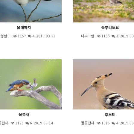
물떼까치
중부리도요
(청람…
1157
4
2019-03-31
나무그림
1166
3
2019-03
물총새
후투티
꽃천사
1126
6
2019-03-14
풀꽃천사
1315
4
2019-03