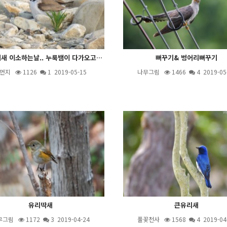
꼬마물떼새 이소하는날.. 누룩뱀이 다가오고~~
뻐꾸기& 벙어리뻐꾸기
먼지
1126
1
2019-05-15
나무그림
1466
4
2019-05
유리딱새
큰유리새
무그림
1172
3
2019-04-24
풀꽃천사
1568
4
2019-04