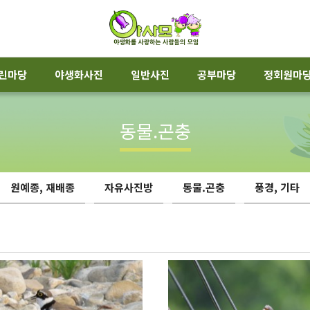
린마당
야생화사진
일반사진
공부마당
정회원마
동물.곤충
원예종, 재배종
자유사진방
동물.곤충
풍경, 기타