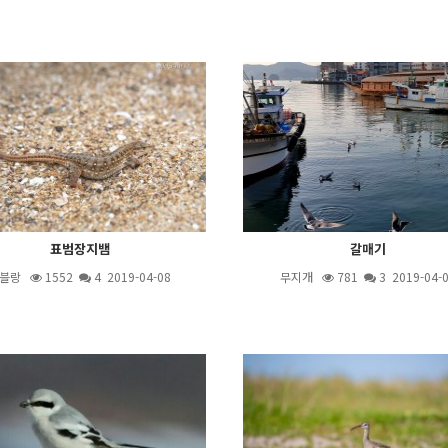
표범장지뱀
갈매기
블랑
1552
4
2019-04-08
무지개
781
3
2019-04-