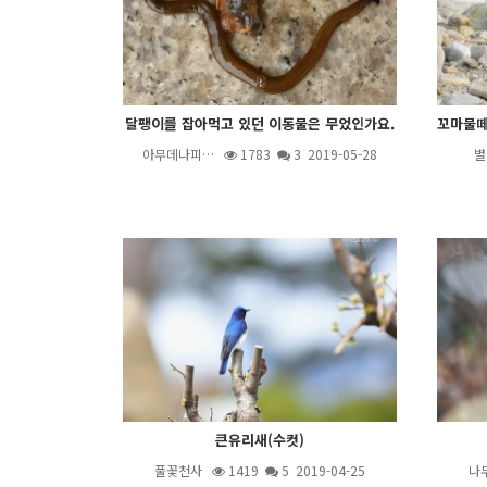
달팽이를 잡아먹고 있던 이동물은 무었인가요.
아무데나피…
1783
3
2019-05-28
별
큰유리새(수컷)
풀꽃천사
1419
5
2019-04-25
나