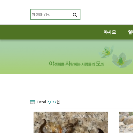
야사모
열
Total
7,037
건