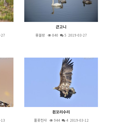
큰고니
-27
몽블랑
840
5
2019-03-27
흰꼬리수리
-13
풀꽃천사
944
4
2019-03-12