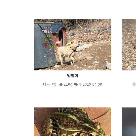
멍멍이
나무그림
1104
4
2019-04-08
몽