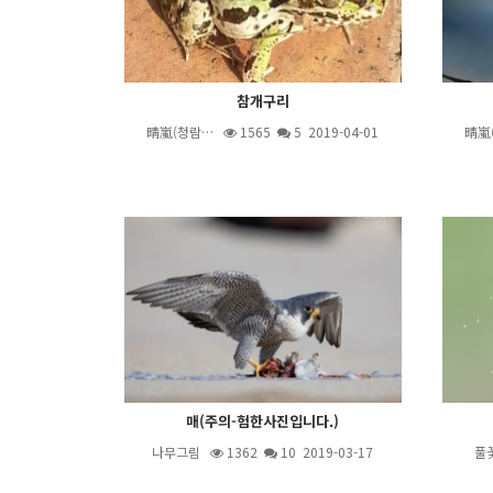
참개구리
晴嵐(청람…
1565
5
2019-04-01
晴嵐
매(주의-험한사진입니다.)
나무그림
1362
10
2019-03-17
풀