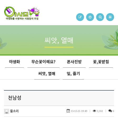
씨앗, 열매
야생화
무슨꽃이예요?
폰사진방
꽃,꽃받침
씨앗, 열매
잎, 줄기
천남성
물소리
13-12-25 19:49
|
3,161
|
6