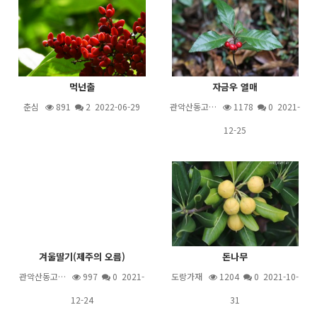
먹넌출
자금우 열매
춘심
891
2
2022-06-29
관악산동고…
1178
0 2021-
12-25
겨울딸기(제주의 오름)
돈나무
관악산동고…
997
0 2021-
도랑가재
1204
0 2021-10-
12-24
31