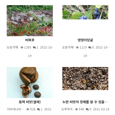
비짜루
댕댕이덩굴
도랑가재
1265
1
2021-10-
도랑가재
1119
0 2021-10-
19
19
동백 씨앗(열매)
누런 씨앗의 정체를 알 수 있을까요?
아무데나피…
928
1
2021-
도루박이
940
0 2021-03-18