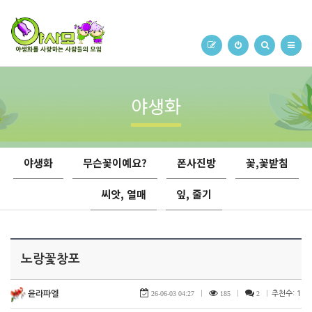
야생화
야생화
무슨꽃이예요?
폰사진방
꽃,꽃받침
씨앗, 열매
잎, 줄기
노랑꽃창포
윤라파엘
26-06-03 04:27
|
185
|
2
|
추천수: 1