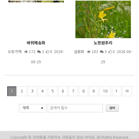
바위채송화
노랑원추리
도랑가재
172
3
0 2026-
설용화
183
3
0 2026-06-
06-29
29
2
3
4
5
6
7
8
9
10
1
제목
Copyright © 야생화를 사랑하는 사람들의 모임-야사모. All Rights Reserved.