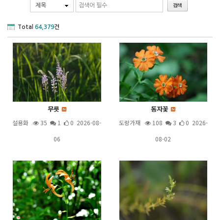
제목
Total
64,379
건
무릇
동자꽃
설용화
35
1
0 2026-08-
도랑가재
108
3
0 2026-
06
08-02