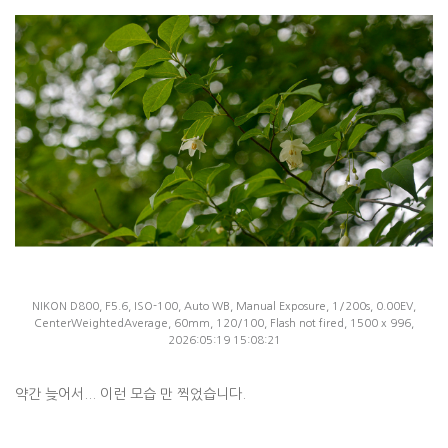
NIKON D800, F5.6, ISO-100, Auto WB, Manual Exposure, 1/200s, 0.00EV,
CenterWeightedAverage, 60mm, 120/100, Flash not fired, 1500 x 996,
2026:05:19 15:08:21
약간 늦어서... 이런 모습 만 찍었습니다.