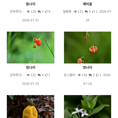
말나리
제비꿀
산마루(S…
129
3
0
설용화
131
3
1 2026-07-
2026-07-31
29
땅나리
땅나리
산마루(S…
151
4
1
킹스밸리
156
3
1 2026-
2026-07-25
07-24