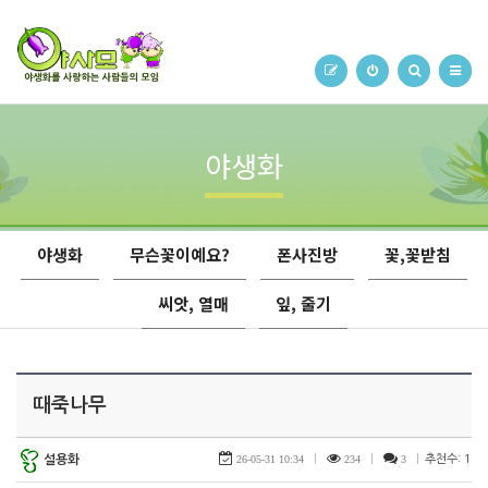
야생화
야생화
무슨꽃이예요?
폰사진방
꽃,꽃받침
씨앗, 열매
잎, 줄기
때죽나무
설용화
26-05-31 10:34
|
234
|
3
|
추천수: 1