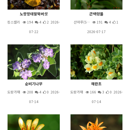
노랑망태말뚝버섯
큰백령풀
킹스밸리
194
4
2 2026-
산마루(S…
191
4
1
07-22
2026-07-17
순비기나무
해란초
도랑가재
208
4
0 2026-
도랑가재
166
3
0 2026-
07-14
07-14