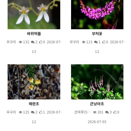
바위떡풀
부처꽃
우구리
132
2
0 2026-07-
우구리
115
1
0 2026-07-
13
12
해란초
큰낭아초
우구리
125
2
1 2026-07-
산마루(S…
201
3
0
12
2026-07-05