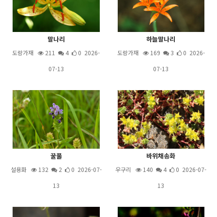
말나리
하늘말나리
도랑가재
211
4
0 2026-
도랑가재
169
3
0 2026-
07-13
07-13
꿀풀
바위채송화
설용화
132
2
0 2026-07-
우구리
140
4
0 2026-07-
13
13