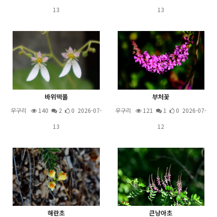
13
13
바위떡풀
부처꽃
우구리
140
2
0 2026-07-
우구리
121
1
0 2026-07-
13
12
해란초
큰낭아초