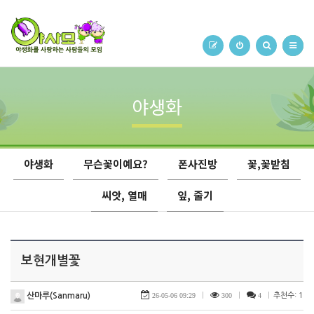
야생화
야생화
무슨꽃이예요?
폰사진방
꽃,꽃받침
씨앗, 열매
잎, 줄기
보현개별꽃
산마루(Sanmaru)
26-05-06 09:29
|
300
|
4
|
추천수: 1