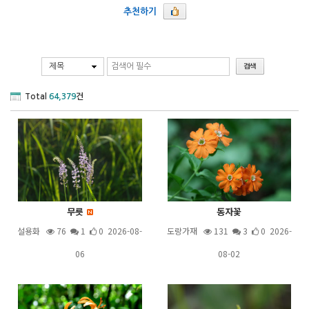
추천하기
제목
Total
64,379
건
무릇
동자꽃
설용화
76
1
0 2026-08-
도랑가재
131
3
0 2026-
06
08-02