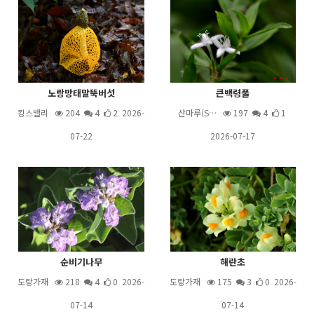
노랑망태말뚝버섯
큰백령풀
킹스밸리
204
4
2 2026-
산마루(S…
197
4
1
07-22
2026-07-17
순비기나무
해란초
도랑가재
218
4
0 2026-
도랑가재
175
3
0 2026-
07-14
07-14