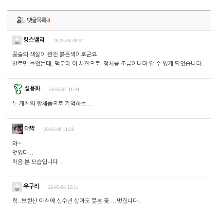
댓글목록
4
킹스밸리
26-05-06 09:52
꽃술의 색깔이 완전 붉은색이로군요!
말로만 들었는데, 덕분에 이 사진으로 정체를 조금이나마 알 수 있게 되었습니다.
설용화
26-05-07 11:04
두 개체의 합체품으로 기억하는...
대박
26-05-08 11:58
와~
멋있다 ..
처음 본 모습입니다 ..
우구리
26-05-08 12:51
헉..보현산 아래에 십수년 살아도 못본 꽃....멋집니다..