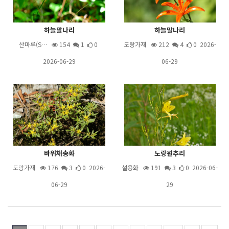
하늘말나리
하늘말나리
산마루(S…
154
1
0
도랑가재
212
4
0 2026-
2026-06-29
06-29
바위채송화
노랑원추리
도랑가재
176
3
0 2026-
설용화
191
3
0 2026-06-
06-29
29