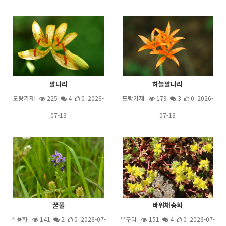
말나리
하늘말나리
도랑가재
225
4
0 2026-
도랑가재
179
3
0 2026-
07-13
07-13
꿀풀
바위채송화
설용화
141
2
0 2026-07-
우구리
151
4
0 2026-07-