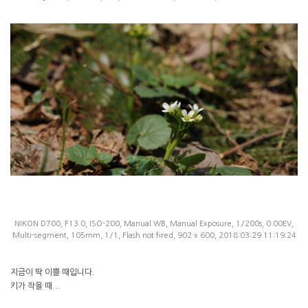
NIKON D700, F13.0, ISO-200, Manual WB, Manual Exposure, 1/200s, 0.00EV,
Multi-segment, 105mm, 1/1, Flash not fired, 902 x 600, 2018:03:29 11:19:24
지금이 딱 이쁠 때입니다.
키가 작을 때...