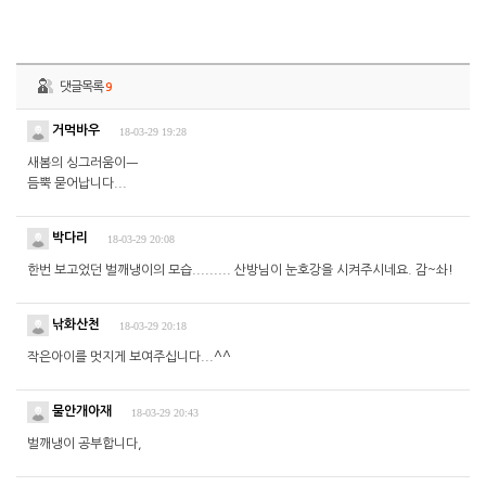
댓글목록
9
거먹바우
18-03-29 19:28
새봄의 싱그러움이ㅡ
듬뿍 묻어납니다...
박다리
18-03-29 20:08
한번 보고었던 벌깨냉이의 모습......... 산방님이 눈호강을 시켜주시네요. 감~솨!
낚화산천
18-03-29 20:18
작은아이를 멋지게 보여주십니다...^^
물안개아재
18-03-29 20:43
벌깨냉이 공부합니다,