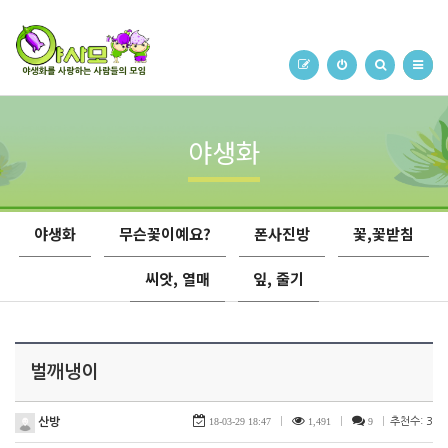
야생화
야생화
무슨꽃이예요?
폰사진방
꽃,꽃받침
씨앗, 열매
잎, 줄기
벌깨냉이
산방
18-03-29 18:47
|
1,491
|
9
|
추천수: 3