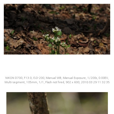
NIKON D700, F13.0, ISO-200, Manual WB, Manual Exposure, 1/200s, 0.00EV,
Multi-segment, 105mm, 1/1, Flash not fired, 902 x 600, 2018:03:29 11:32:35