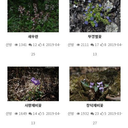
새우란
뚜껑별꽃
산방
1341
12
4 2019-04-
산방
2111
17
8 2019-04-
25
13
사향제비꽃
창덕제비꽃
산방
1649
14
5 2019-04-
산방
1932
23
5 2019-03-
13
27