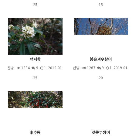
25
15
백서향
붉은겨우살이
산방
1394
9
1 2019-01-
산방
1267
9
1 2019-01-
25
20
후추등
갯쑥부쟁이