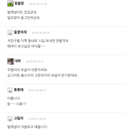
몽블랑
18-03-29 21:29
벌깨냉이도 있었군요
잎모양이 동그런하군요
들꽃아재
18-03-30 06:54
저친구들 이쪽 동네로 시집 보내면 안될까요
해마다 보고싶은 아이들~~
대박
18-03-30 09:12
꼬맹이의 모습이 아른거려요..
싱그러운 봄소식의 고운아이의 모습이 반가운데요..
통통배
18-03-30 09:37
이쁩니다.
침~~ 스읍!!!
고릴라
18-03-31 00:01
벌깨냉이 처음보고 배움니다 .