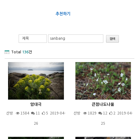
추천하기
제목
Total
136
건
암대극
큰점나도나물
산방
1584
11
5 2019-04-
산방
1829
12
2 2019-04-
26
25