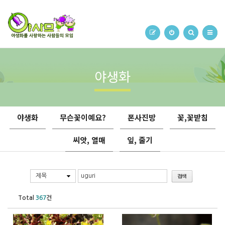
야생화
야생화
무슨꽃이예요?
폰사진방
꽃,꽃받침
씨앗, 열매
잎, 줄기
제목
Total
367
건