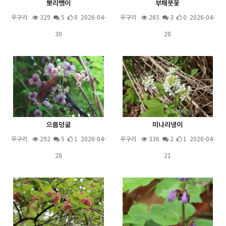
뽀리뺑이
부채붓꽃
우구리
329
5
0 2026-04-
우구리
265
3
0 2026-04-
30
28
으름덩굴
미나리냉이
우구리
292
5
1 2026-04-
우구리
336
2
1 2026-04-
28
21