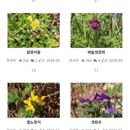
17
17
달맞이꽃
바늘엉겅퀴
우구리
266
2
0 2026-05-
우구리
360
4
0 2026-05-
13
11
벌노랑이
갯완두