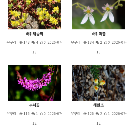
바위채송화
바위떡풀
우구리
143
4
0 2026-07-
우구리
134
2
0 2026-07-
13
13
부처꽃
해란초
우구리
116
1
0 2026-07-
우구리
126
2
1 2026-07-
12
12