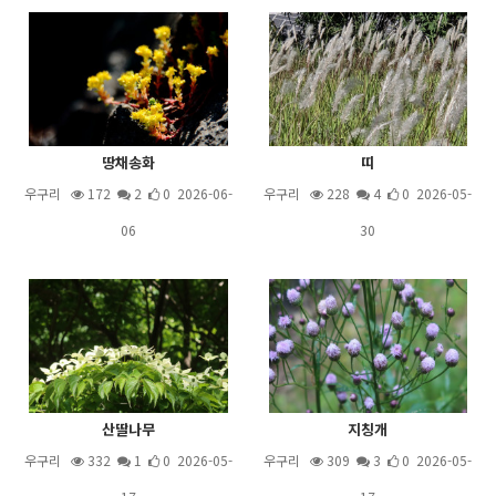
땅채송화
띠
우구리
172
2
0 2026-06-
우구리
228
4
0 2026-05-
06
30
산딸나무
지칭개
우구리
332
1
0 2026-05-
우구리
309
3
0 2026-05-