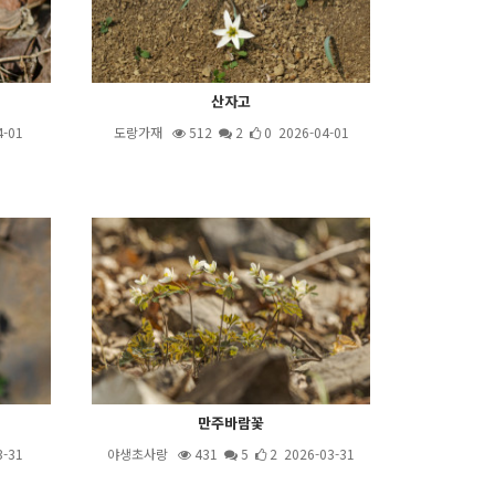
산자고
4-01
도랑가재
512
2
0 2026-04-01
만주바람꽃
3-31
야생초사랑
431
5
2 2026-03-31