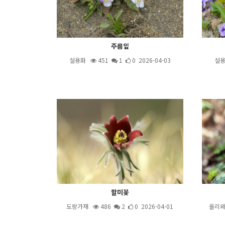
주름잎
설용화
451
1
0 2026-04-03
설
할미꽃
도랑가재
486
2
0 2026-04-01
올리