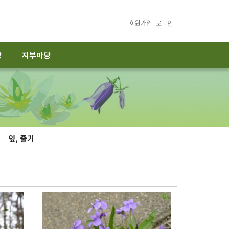
회원가입
로그인
당
지부마당
잎, 줄기