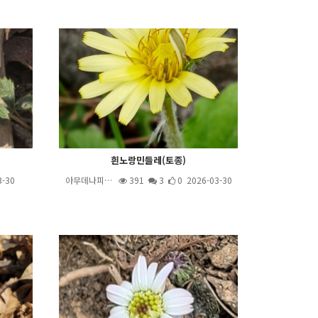
흰노랑민들레(토종)
3-30
아무데나피…
391
3
0 2026-03-30