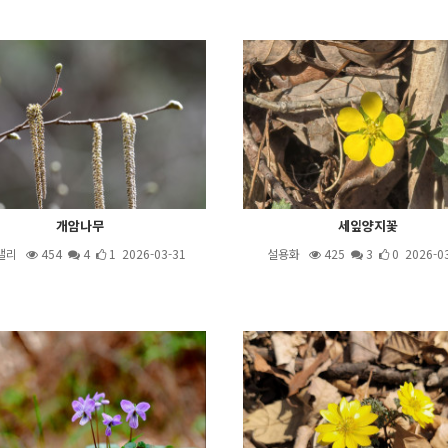
개암나무
세잎양지꽃
밸리
454
4
1 2026-03-31
설용화
425
3
0 2026-0