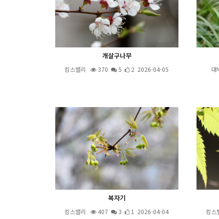
개살구나무
킹스밸리
370
5
2 2026-04-05
대
복자기
킹스밸리
407
3
1 2026-04-04
킹스