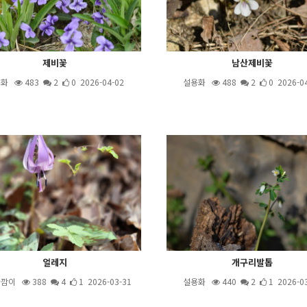
제비꽃
남산제비꽃
용화
483
2
0 2026-04-02
설용화
488
2
0 2026-0
얼레지
개구리발톱
와깜이
388
4
1 2026-03-31
설용화
440
2
1 2026-0