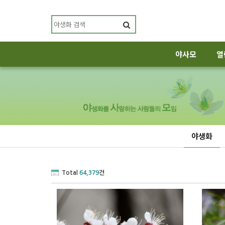
야사모
열
야생화
Total
64,379
건