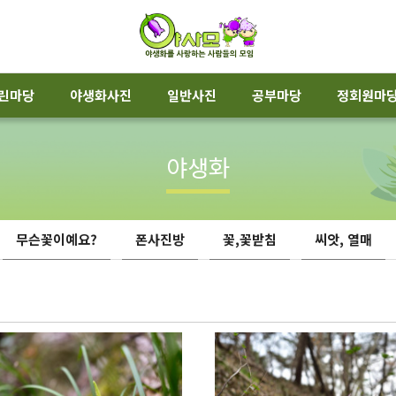
린마당
야생화사진
일반사진
공부마당
정회원마
야생화
무슨꽃이예요?
폰사진방
꽃,꽃받침
씨앗, 열매