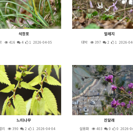
석창포
얼레지
박
416
4
1 2026-04-05
대박
397
2
1 2026-04
느티나무
진달래
밸리
390
2
1 2026-04-04
설용화
403
0
0 2026-0