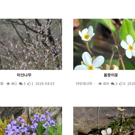
미선나무
봄맞이꽃
용화
461
3
1 2026-04-03
아무데나피…
409
3
0 2026