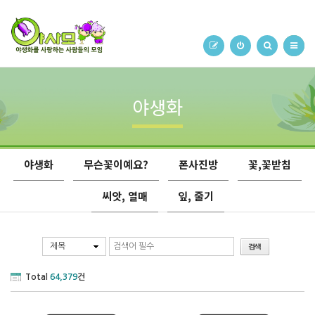
야생화
야생화
무슨꽃이예요?
폰사진방
꽃,꽃받침
씨앗, 열매
잎, 줄기
제목
Total
64,379
건