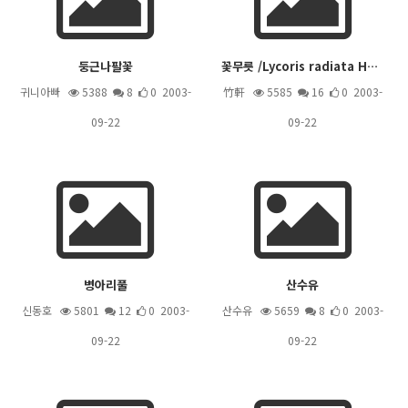
둥근나팔꽃
꽃무릇 /Lycoris radiata HERB. [수선화과]
귀니아빠
5388
8
0 2003-
竹軒
5585
16
0 2003-
09-22
09-22
병아리풀
산수유
신동호
5801
12
0 2003-
산수유
5659
8
0 2003-
09-22
09-22