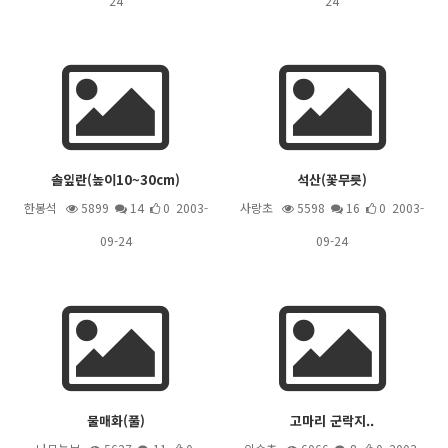
24
24
솔잎란(높이10~30cm)
석산(꽃무릇)
한봉석
5899
14
0 2003-
사랑초
5598
16
0 2003-
09-24
09-24
물매화(풀)
고마리 군락지..