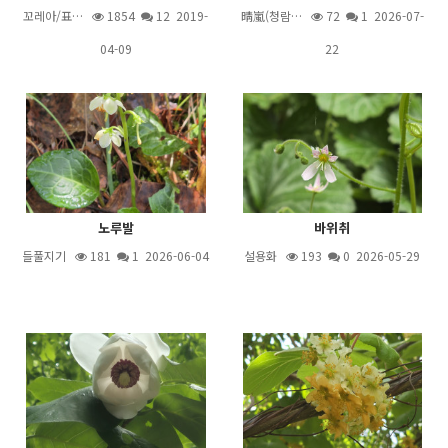
꼬레아/표…
1854
12
2019-
晴嵐(청람…
72
1
2026-07-
04-09
22
노루발
바위취
들풀지기
181
1
2026-06-04
설용화
193
0 2026-05-29