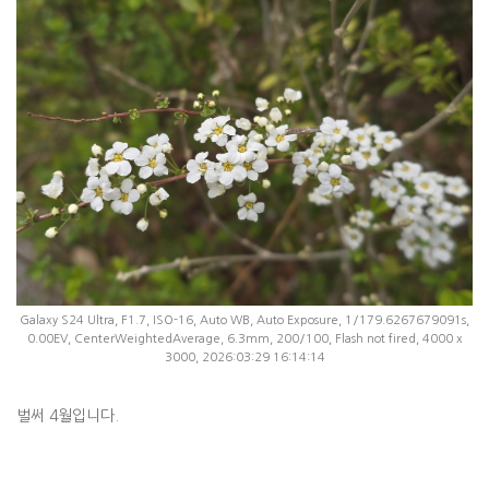
Galaxy S24 Ultra, F1.7, ISO-16, Auto WB, Auto Exposure, 1/179.6267679091s,
0.00EV, CenterWeightedAverage, 6.3mm, 200/100, Flash not fired, 4000 x
3000, 2026:03:29 16:14:14
벌써 4월입니다.