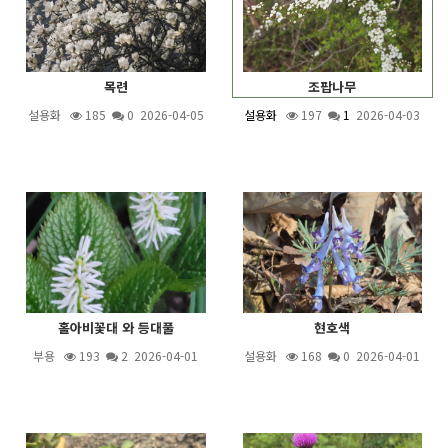
목련
조팝나무
설용화
185
0 2026-04-05
설용화
197
1
2026-04-03
홀아비꽃대 와 등대풀
현호색
부용
193
2
2026-04-01
설용화
168
0 2026-04-01