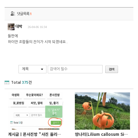
댓글목록
1
대박
26-04-06 16:34
들판에
하이얀 조팝들의 잔치가 시작 되겠네요..
제목
Total
375
건
게시글ㅣ폰사진방 "사진 올리기" 절차("사진" 아이콘 이용 방법)
땅나리(Lilium callosum Siebold & Zucc.)