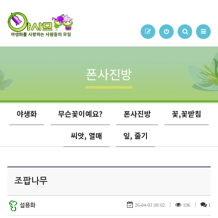
폰사진방
야생화
무슨꽃이예요?
폰사진방
꽃,꽃받침
씨앗, 열매
잎, 줄기
조팝나무
설용화
26-04-03 09:02
|
196
|
1