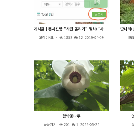
게시글ㅣ폰사진방 "사진 올리기" 절차("사진" 아이콘 이용 방법)
꼬레아/표…
1858
12
2019-04-09
晴
함박꽃나무
양
들풀지기
201
1
2026-05-24