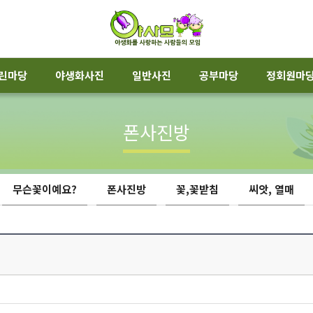
린마당
야생화사진
일반사진
공부마당
정회원마
폰사진방
무슨꽃이예요?
폰사진방
꽃,꽃받침
씨앗, 열매