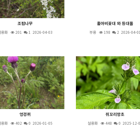
조팝나무
홀아비꽃대 와 등대풀
설용화
201
1
2026-04-03
부용
198
2
2026-04-0
엉겅퀴
쥐꼬리망초
설용화
402
0 2026-01-05
설용화
448
0 2025-12-