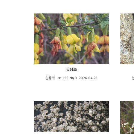
골담초
설용화
190
0 2026-04-21