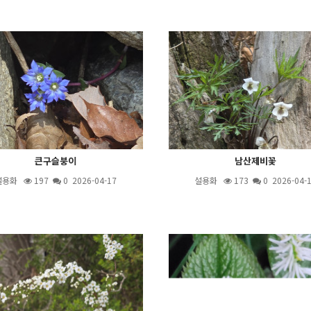
큰구슬붕이
남산제비꽃
설용화
197
0 2026-04-17
설용화
173
0 2026-04-