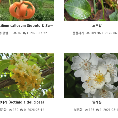
땅나리(Lilium callosum Siebold & Zucc.)
노루발
嵐(청람…
76
1
2026-07-22
들풀지기
189
1
2026-06-
다래 (Actinidia deliciosa)
찔레꽃
설용화
192
0 2026-05-14
설용화
186
1
2026-05-