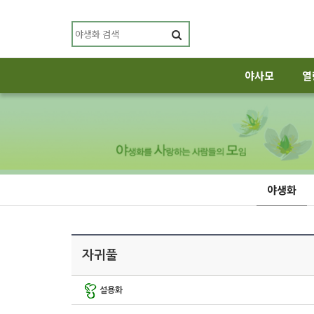
야사모
열
야생화
자귀풀
설용화