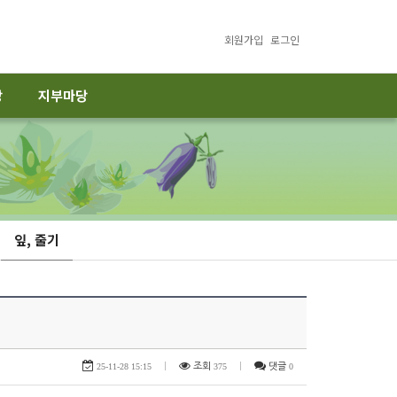
회원가입
로그인
당
지부마당
잎, 줄기
25-11-28 15:15
|
조회
375
|
댓글
0