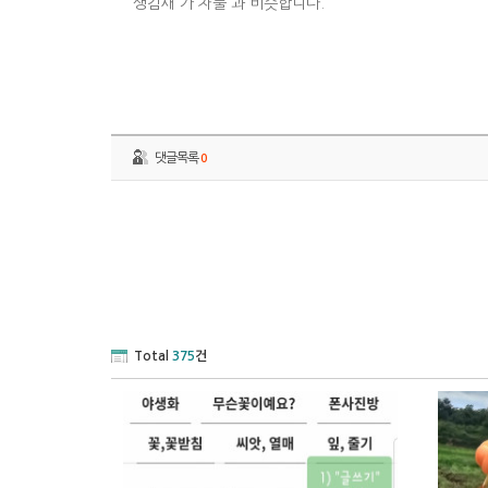
생김새 가 차풀 과 비슷합니다.
댓글목록
0
Total
375
건