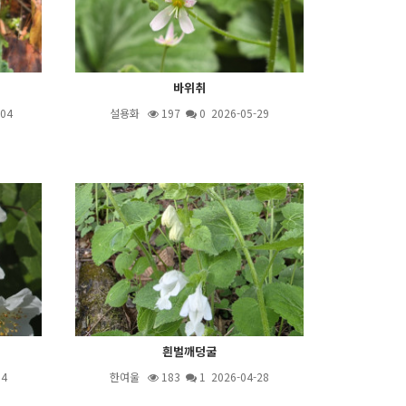
바위취
04
설용화
197
0 2026-05-29
흰벌깨덩굴
14
한여울
183
1
2026-04-28