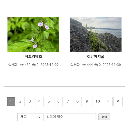
쥐꼬리망초
갯강아지풀
설용화
450
0 2025-12-02
설용화
444
0 2025-11-30
2
3
4
5
6
7
8
9
10
1
제목