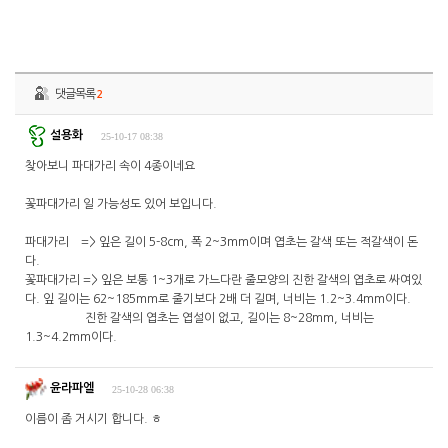
댓글목록
2
설용화
25-10-17 08:38
찾아보니 파대가리 속이 4종이네요
꽃파대가리 일 가능성도 있어 보입니다.
파대가리 => 잎은 길이 5-8cm, 폭 2~3mm이며 엽초는 갈색 또는 적갈색이 돈
다.
꽃파대가리 => 잎은 보통 1~3개로 가느다란 줄모양의 진한 갈색의 엽초로 싸여있
다. 잎 길이는 62~185mm로 줄기보다 2배 더 길며, 너비는 1.2~3.4mm이다.
진한 갈색의 엽초는 엽설이 없고, 길이는 8~28mm, 너비는
1.3~4.2mm이다.
윤라파엘
25-10-28 06:38
이름이 좀 거시기 합니다. ㅎ