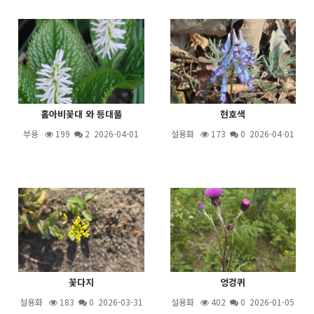
홀아비꽃대 와 등대풀
현호색
부용
199
2
2026-04-01
설용화
173
0 2026-04-01
꽃다지
엉겅퀴
설용화
183
0 2026-03-31
설용화
402
0 2026-01-05