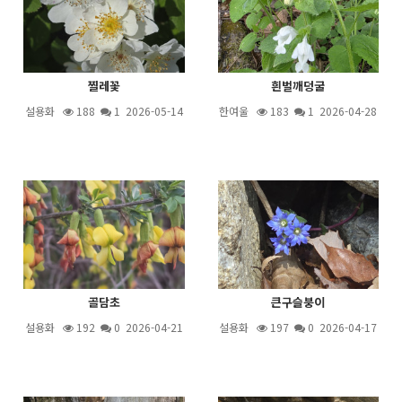
찔레꽃
흰벌깨덩굴
설용화
188
1
2026-05-14
한여울
183
1
2026-04-28
골담초
큰구슬붕이
설용화
192
0 2026-04-21
설용화
197
0 2026-04-17