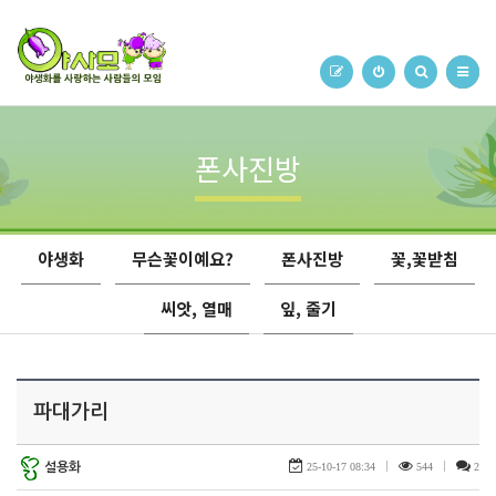
폰사진방
야생화
무슨꽃이예요?
폰사진방
꽃,꽃받침
씨앗, 열매
잎, 줄기
파대가리
설용화
25-10-17 08:34
|
544
|
2