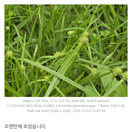
Galaxy S24 Ultra, F2.4, ISO-50, Auto WB, Auto Exposure,
1/328.54619622356s, 0.00EV, CenterWeightedAverage, 7.9mm, 500/100,
Flash not fired, 4000 x 3000, 2025:10:16 14:01:40
오랜만에 보았습니다.