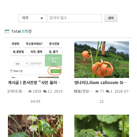
제목
Total
375
건
게시글ㅣ폰사진방 "사진 올리기" 절차("사진" 아이콘 이용 방법)
땅나리(Lilium callosum Siebold & Zucc.)
꼬레아/표…
1858
12
2019-
晴嵐(청람…
77
1
2026-07-
04-09
22