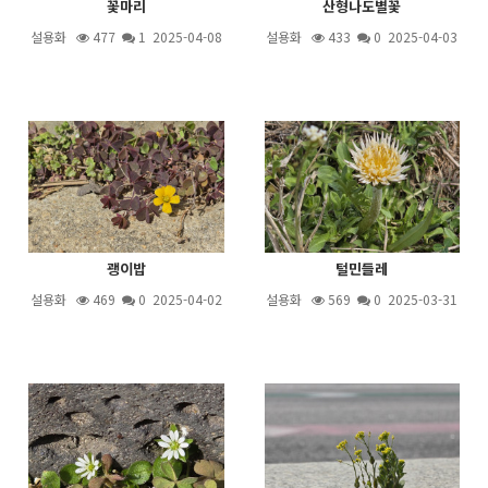
꽃마리
산형나도별꽃
설용화
477
1
2025-04-08
설용화
433
0 2025-04-03
괭이밥
털민들레
설용화
469
0 2025-04-02
설용화
569
0 2025-03-31