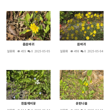
좀씀바귀
씀바귀
설용화
455
0 2025-05-05
설용화
498
0 2025-05-04
흰들제비꽃
윤판나물