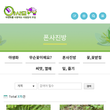
폰사진방
야생화
무슨꽃이예요?
폰사진방
꽃,꽃받침
씨앗, 열매
잎, 줄기
제목
Total
375
건