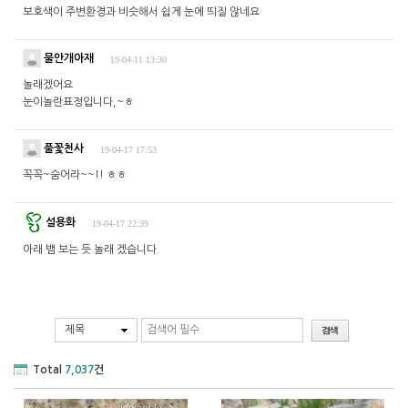
보호색이 주변환경과 비슷해서 쉽게 눈에 띄질 않네요
물안개아재
19-04-11 13:30
놀래겠어요
눈이놀란표정입니다,~ㅎ
풀꽃천사
19-04-17 17:53
꼭꼭~숨어라~~!! ㅎㅎ
설용화
19-04-17 22:39
아래 뱀 보는 듯 놀래 겠습니다.
제목
Total
7,037
건