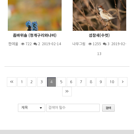
좀바위솔 (청개구리와나비)
섬참새(수컷)
한여울
722
2
2019-02-14
나무그림
1255
3
2019-02-
13
1
2
3
5
6
7
8
9
10
4
제목