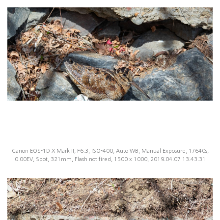
Canon EOS-1D X Mark II, F6.3, ISO-400, Auto WB, Manual Exposure, 1/640s,
0.00EV, Spot, 321mm, Flash not fired, 1500 x 1000, 2019:04:07 13:43:31