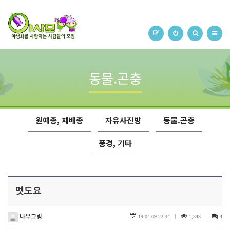
동물.곤충
원예종, 재배종
자유사진방
동물.곤충
풍경, 기타
멧도요
나무그림
19-04-09 22:34
|
1,343
|
4