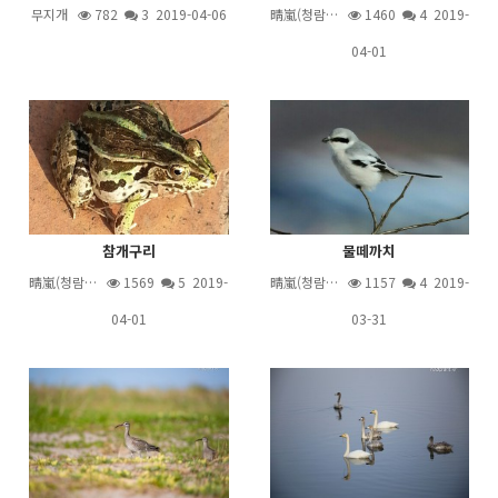
무지개
782
3
2019-04-06
晴嵐(청람…
1460
4
2019-
04-01
참개구리
물떼까치
晴嵐(청람…
1569
5
2019-
晴嵐(청람…
1157
4
2019-
04-01
03-31