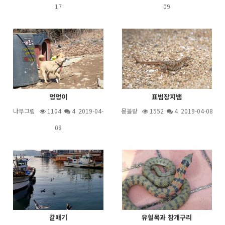
17
09
멍멍이
표범장지뱀
나무그림
1104
4
2019-04-
몽블랑
1552
4
2019-04-08
08
갈매기
유혈목과 참개구리