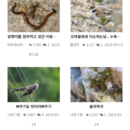
달팽이를 잡아먹고 있던 이동물은 무었인가요.
꼬마물떼새 이소하는날.. 누룩뱀이 다가오고~~
아무데나피…
1786
3
2019-
별먼지
1127
1
2019-05-15
05-28
뻐꾸기& 벙어리뻐꾸기
물까마귀
나무그림
1467
4
2019-05-
나무그림
1233
1
2019-05-
14
14