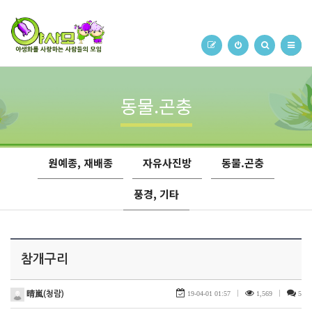
동물.곤충
원예종, 재배종
자유사진방
동물.곤충
풍경, 기타
참개구리
晴嵐(청람)
19-04-01 01:57
|
1,569
|
5