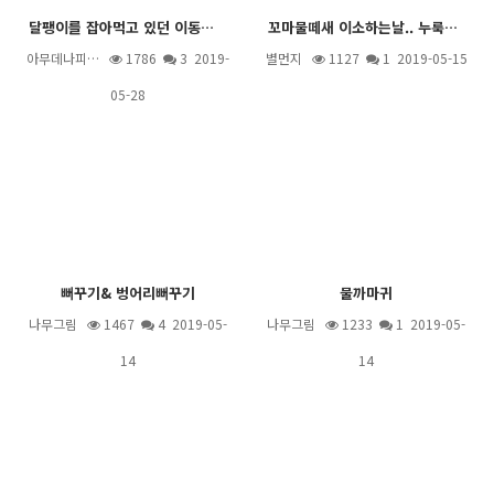
달팽이를 잡아먹고 있던 이동물은 무었인가요.
꼬마물떼새 이소하는날.. 누룩뱀이 다가오고~~
아무데나피…
1786
3
2019-
별먼지
1127
1
2019-05-15
05-28
뻐꾸기& 벙어리뻐꾸기
물까마귀
나무그림
1467
4
2019-05-
나무그림
1233
1
2019-05-
14
14