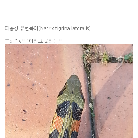
파충강 유혈목이(Natrix tigrina lateralis)
흔히 "꽃뱀"이라고 불리는 뱀.