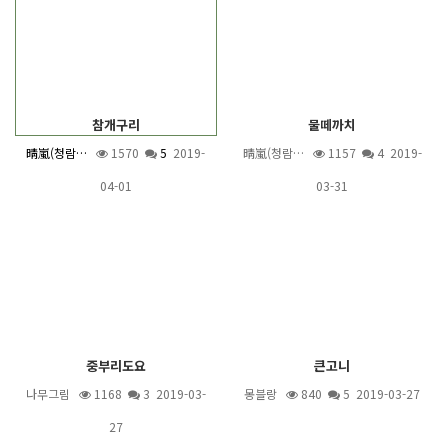
참개구리
물떼까치
晴嵐(청람…
1570
5
2019-
晴嵐(청람…
1157
4
2019-
04-01
03-31
중부리도요
큰고니
나무그림
1168
3
2019-03-
몽블랑
840
5
2019-03-27
27