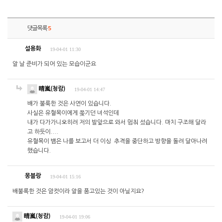
댓글목록
5
설용화
19-04-01 11:30
알 날 준비가 되어 있는 모습이군요
晴嵐(청람)
19-04-01 14:47
배가 불룩한 것은 사연이 있습니다.
사실은 유혈목이에게 쫒기던 녀석인데
내가 다가가니오히려 저의 발앞으로 와서 멈춰 섰습니다. 마치 구조해 달라
고 하듯이....
유혈목이 뱀은 나를 보고서 더 이싱 추격을 중단하고 방향을 돌려 달아나려
했습니다.
몽블랑
19-04-01 15:16
배불록한 것은 암컷이라 알을 품고있는 것이 아닐지요?
晴嵐(청람)
19-04-01 19:06