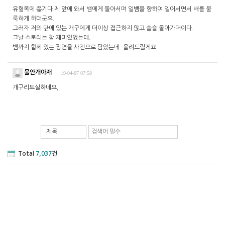
유혈목에 쫒기다 제 앞에 와서 뱀에게 돌아서며 일뱀을 향하여 일어서면서 배를 불
룩하게 하더군요.
그러자 저의 닾에 있는 개구에게 더이상 접근하지 않고 슬슬 돌아가더이다.
그날 스토리는 참 재미있었는데.
뱀까지 함께 있는 장면을 사진으로 담았는데. 올려드릴게요
물안개아재
19-04-07 07:58
개구리토실하네요,
제목
Total
7,037
건