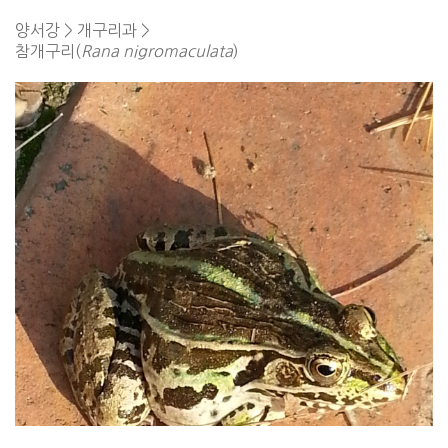
양서강 > 개구리과 >
참개구리(
Rana nigromaculata
)