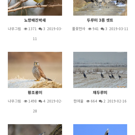
노랑배진박새
두루미 3종 셋트
나무그림
1371
3
2019-03-
풀꽃천사
941
3
2019-03-11
11
황조롱이
재두루미
나무그림
1498
4
2019-02-
한여울
664
2
2019-02-16
28