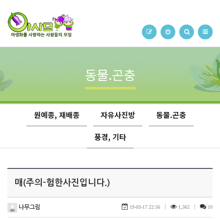
동물.곤충
원예종, 재배종
자유사진방
동물.곤충
풍경, 기타
매(주의-험한사진입니다.)
나무그림
19-03-17 22:56
|
1,362
|
10