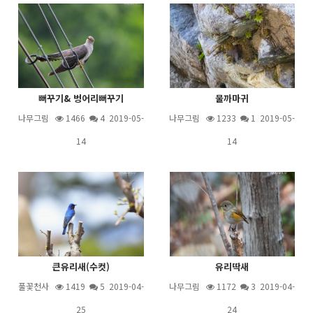
뻐꾸기& 벙어리뻐꾸기
물까마귀
나무그림
1466
4
2019-05-
나무그림
1233
1
2019-05-
14
14
큰유리새(수컷)
유리딱새
풀꽃천사
1419
5
2019-04-
나무그림
1172
3
2019-04-
25
24