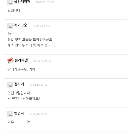
물안개아재
19-03-20 20:07
멋집니다,
저기그숲
19-03-21 17:24
햐~~~
정말 멋진 모습을 포착하셨군요.
새 사진의 위력에 푹 빠져 봅니다.
윤라파엘
19-03-23 21:47
갈매기로군요. 거참,,
섬지기
19-04-16 17:12
멋진그림입니다.
난.언제나 담아볼까요!
별먼지
19-05-15 22:22
와우~~~~크악