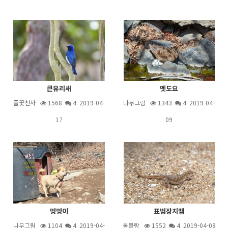
큰유리새
멧도요
풀꽃천사
1568
4
2019-04-
나무그림
1343
4
2019-04-
17
09
멍멍이
표범장지뱀
나무그림
1104
4
2019-04-
몽블랑
1552
4
2019-04-08