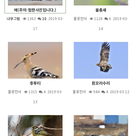
매(주의-험한사진입니다.)
물총새
나무그림
1363
10
2019-03-
풀꽃천사
1126
6
2019-03-
17
14
후투티
흰꼬리수리
풀꽃천사
1315
4
2019-03-
풀꽃천사
944
4
2019-03-12
13