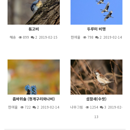
동고비
두루미 비행
해송
899
2
2019-02-15
한여울
798
2
2019-02-14
좀바위솔 (청개구리와나비)
섬참새(수컷)
한여울
722
2
2019-02-14
나무그림
1254
3
2019-02-
13