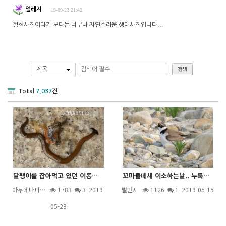
얼레지
19-09-23 21:42
험한사진이라기 보다는 너무나 자연스러운 생태사진입니다...
제목
Total
7,037
건
달팽이를 잡아먹고 있던 이동물은 무었인가요.
꼬마물떼새 이소하는날.. 누룩뱀이 다가오고~~
아무데나피…
1783
3
2019-
별먼지
1126
1
2019-05-15
05-28