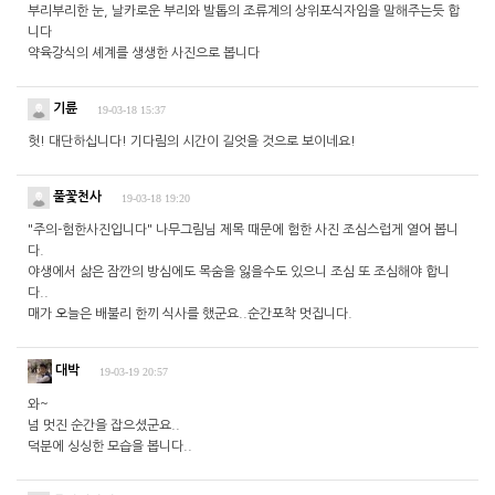
부리부리한 눈, 날카로운 부리와 발톱의 조류계의 상위포식자임을 말해주는듯 합
니다
약육강식의 셰계를 생생한 사진으로 봅니다
기륜
19-03-18 15:37
헛! 대단하십니다! 기다림의 시간이 길엇을 것으로 보이네요!
풀꽃천사
19-03-18 19:20
"주의-험한사진입니다" 나무그림님 제목 때문에 험한 사진 조심스럽게 열어 봅니
다.
야생에서 삶은 잠깐의 방심에도 목숨을 잃을수도 있으니 조심 또 조심해야 합니
다..
매가 오늘은 배불리 한끼 식사를 했군요..순간포착 멋집니다.
대박
19-03-19 20:57
와~
넘 멋진 순간을 잡으셨군요..
덕분에 싱싱한 모습을 봅니다..