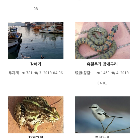
08
갈매기
유혈목과 참개구리
무지개
781
3
2019-04-06
晴嵐(청람…
1460
4
2019-
04-01
참개구리
물떼까치