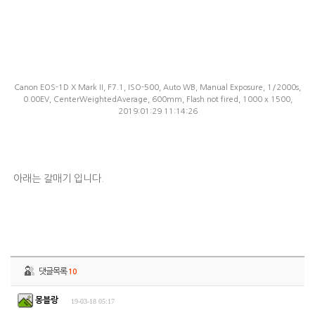
Canon EOS-1D X Mark II, F7.1, ISO-500, Auto WB, Manual Exposure, 1/2000s,
0.00EV, CenterWeightedAverage, 600mm, Flash not fired, 1000 x 1500,
2019:01:29 11:14:26
아래는 갈매기 입니다.
댓글목록
10
몽블랑
19-03-18 05:17