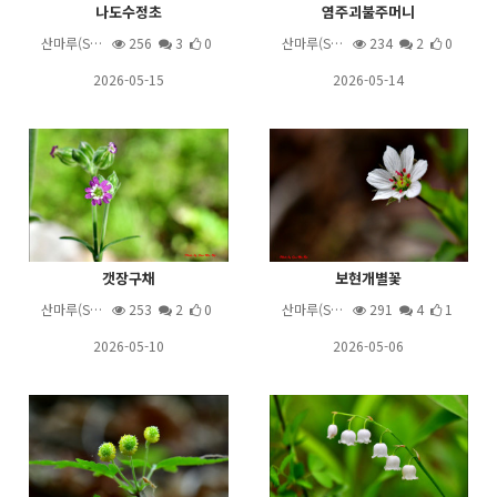
나도수정초
염주괴불주머니
산마루(S…
256
3
0
산마루(S…
234
2
0
2026-05-15
2026-05-14
갯장구채
보현개별꽃
산마루(S…
253
2
0
산마루(S…
291
4
1
2026-05-10
2026-05-06