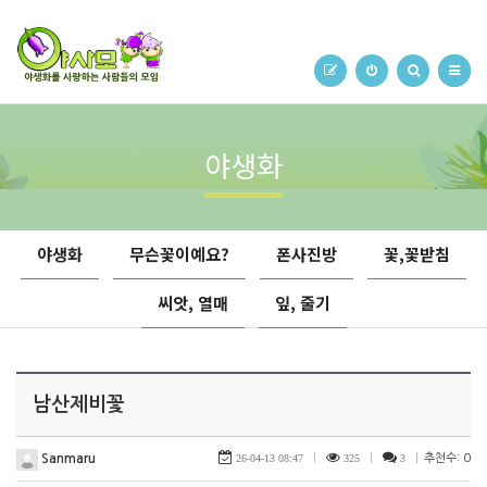
야생화
야생화
무슨꽃이예요?
폰사진방
꽃,꽃받침
씨앗, 열매
잎, 줄기
남산제비꽃
Sanmaru
26-04-13 08:47
|
325
|
3
|
추천수: 0