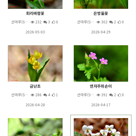
회리바람꽃
은방울꽃
산마루(S…
232
3
0
산마루(S…
302
2
0
2026-05-03
2026-04-29
금난초
연자주쥐손이
산마루(S…
286
4
1
산마루(S…
391
2
0
2026-04-28
2026-04-17