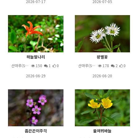
2026-07-17
2026-07-05
하늘말나리
왕별꽃
산마루(S…
150
1
0
산마루(S…
178
2
0
2026-06-29
2026-06-20
좀끈끈이주걱
물여뀌바늘