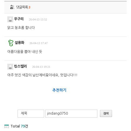
댓글목록
3
우구리
26-04-13 13:52
맑고 청초롬 합니다
설용화
26-04-13 17:47
아름다움을 뽑아 내신 듯
킹스밸리
26-04-13 19:21
아주 멋진 색감의 남산제비꽃이네요, 멋집니다!!!
추천하기
제목
Total
79
건