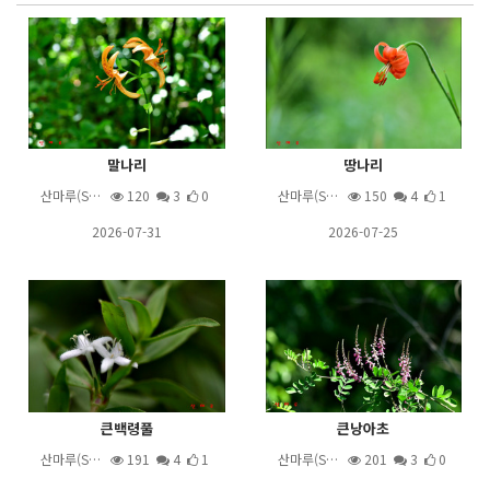
말나리
땅나리
산마루(S…
120
3
0
산마루(S…
150
4
1
2026-07-31
2026-07-25
큰백령풀
큰낭아초
산마루(S…
191
4
1
산마루(S…
201
3
0